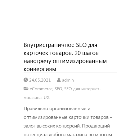
Внутристраничное SEO для
карточек товаров. 20 шагов
навстречу оптимизированным
конверсиям
24.05.2021
admin
eCommerce
,
SEO
,
SEO для интернет-
магазина
,
UX
,
Правильно организованные и
оптимизированные карточки товаров –
залог высоких конверсий. Продающий
потенциал любого магазина во многом