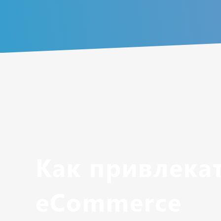
Как привлека
eСommerce