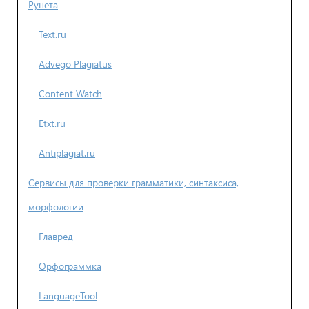
Рунета
Text.ru
Advego Plagiatus
Content Watch
Etxt.ru
Antiplagiat.ru
Сервисы для проверки грамматики, синтаксиса,
морфологии
Главред
Орфограммка
LanguageTool