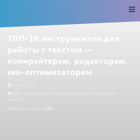
ТОП-10 инструментов для
работы с текстом —
копирайтерам, редакторам,
seo-оптимизаторам
13.08.2019
SEO
,
Контент (сайта)
,
контент-маркетинг
,
текстовый
контент
Рейтинг статьи:
4,00