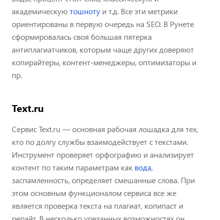
академическую
тошноту
и т.д. Все эти метрики
ориентированы в первую очередь на SEO. В Рунете
сформировалась своя большая пятерка
антиплагиатчиков, которым чаще других доверяют
копирайтеры, контент-менеджеры, оптимизаторы и
пр.
Text.ru
Сервис Text.ru — основная рабочая лошадка для тех,
кто по долгу службы взаимодействует с текстами.
Инструмент проверяет орфографию и анализирует
контент по таким параметрам как
вода
,
заспамленность, определяет смешанные слова. При
этом основным функционалом сервиса все же
является проверка текста на плагиат, копипаст и
рерайт. В несколько урезанных возможностях он