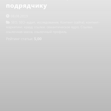
подрядчику
08.08.2019
SEO
,
SEO-аудит
,
исследования
,
Контент (сайта)
,
контент-
маркетинг
,
крауд ссылки
,
семантическое ядро
,
Ссылки
,
ссылочная масса
,
ссылочный профиль
Рейтинг статьи:
5,00